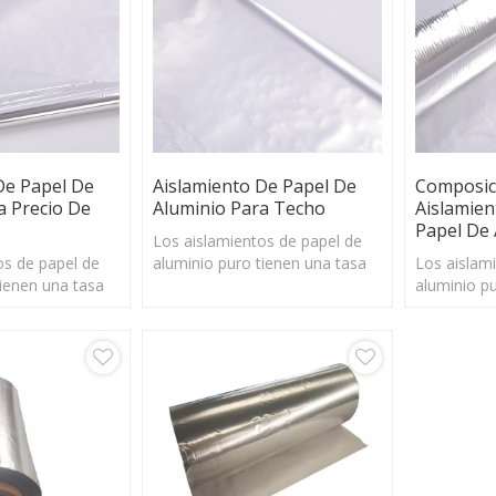
De Papel De
Aislamiento De Papel De
Composic
a Precio De
Aluminio Para Techo
Aislamie
Papel De 
Los aislamientos de papel de
os de papel de
aluminio puro tienen una tasa
Los aislam
tienen una tasa
de reflexión del 97%, podrían
aluminio p
l 97%, podrían
reflejar la mayoría de la energía
de reflexió
oría de la energía
solar y la barrera radiante de
reflejar la
era radiante de
manera efectiva
solar y la 
a
manera efe