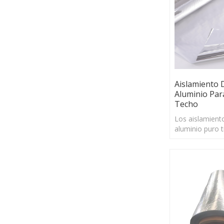
Aislamiento 
Aluminio Par
Techo
Los aislamient
aluminio puro 
de reflexión de
reflejar la may
solar y la barr
manera efectiv