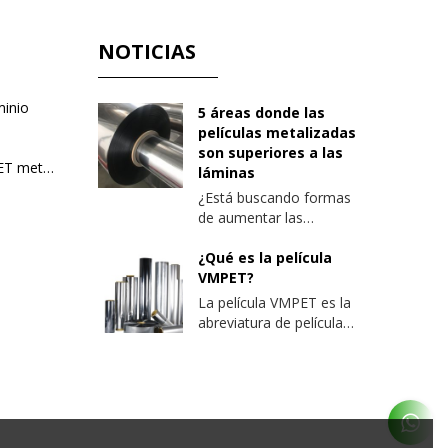
NOTICIAS
minio
5 áreas donde las
películas metalizadas
son superiores a las
PE recubierto con película de PET metalizado
láminas
¿Está buscando formas
de aumentar las
propiedades de barrera
de sus envases? Aquí
¿Qué es la película
hay algunos factores a
VMPET?
considerar al optimizar
La película VMPET es la
las barreras de empaque
abreviatura de película
y aumentar la eficiencia
de poliéster metalizado
de producción.
al vacío, es decir, en
condiciones de vacío, se
deposita una capa
delgada de átomos de
aluminio en la superficie