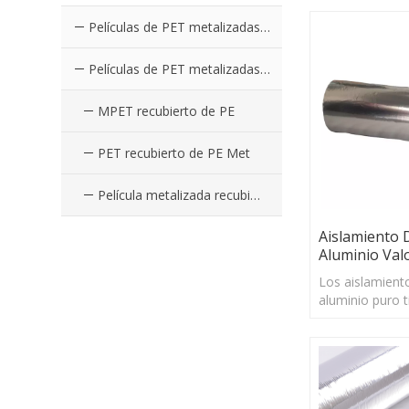
Películas de PET metalizadas coloreadas PE recubierto
Películas de PET metalizadas plateadas recubiertas de PE
MPET recubierto de PE
PET recubierto de PE Met
Película metalizada recubierta de PE
Aislamiento 
Aluminio Val
Los aislamient
aluminio puro 
de reflexión de
reflejar la may
solar y la barr
manera efectiv