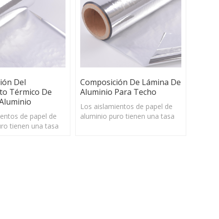
ión Del
Composición De Lámina De
nto Térmico De
Aluminio Para Techo
Aluminio
Los aislamientos de papel de
ientos de papel de
aluminio puro tienen una tasa
uro tienen una tasa
de reflexión del 97%, podrían
n del 97%, podrían
reflejar la mayoría de la energía
 mayoría de la energía
solar y la barrera radiante de
barrera radiante de
manera efectiva
ctiva