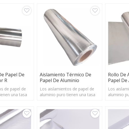
De Papel De
Aislamiento Térmico De
Rollo De 
or R
Papel De Aluminio
Papel De 
os de papel de
Los aislamientos de papel de
Los aislam
tienen una tasa
aluminio puro tienen una tasa
aluminio p
l 97%, podrían
de reflexión del 97%, podrían
de reflexió
oría de la energía
reflejar la mayoría de la energía
reflejar la
era radiante de
solar y la barrera radiante de
solar y la 
a
manera efectiva
manera efe