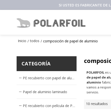
SI USTED ES FABRICANTE DE
Inicio
todos
/
/
composición de papel de aluminio
composic
CATEGORÍA
POLARFOIL
es u
de papel de al
PE recubierto con papel de aluminio
aluminio
fabric
vamos a respon
Papel de aluminio laminado
servicio.
10 resultados
PE recubierto con película de PET metalizado