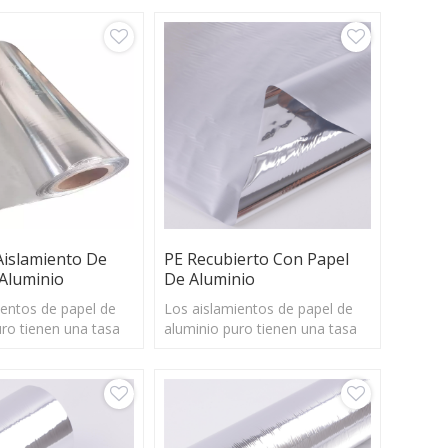
Aislamiento De
PE Recubierto Con Papel
Aluminio
De Aluminio
ientos de papel de
Los aislamientos de papel de
uro tienen una tasa
aluminio puro tienen una tasa
n del 97%, podrían
de reflexión del 97%, podrían
 mayoría de la energía
reflejar la mayoría de la energía
barrera radiante de
solar y la barrera radiante de
ctiva
manera efectiva