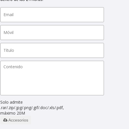
Solo admite
.rar/.zip/.jpg/.png/.gif/.doc/.xls/.pdf,
máximo 20M
Accesorios