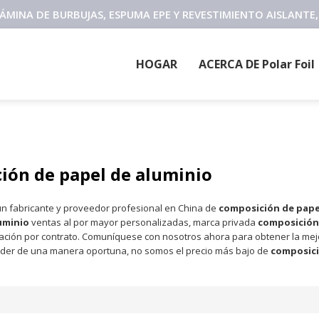
 LÁMINA DE BURBUJAS, ESPUMA EPE Y REVESTIMIENTO AISLANT
HOGAR
ACERCA DE Polar Foil
ión de papel de aluminio
n fabricante y proveedor profesional en China de
composición de pape
uminio
ventas al por mayor personalizadas, marca privada
composición 
ación por contrato. Comuníquese con nosotros ahora para obtener la mej
der de una manera oportuna, no somos el precio más bajo de
composici