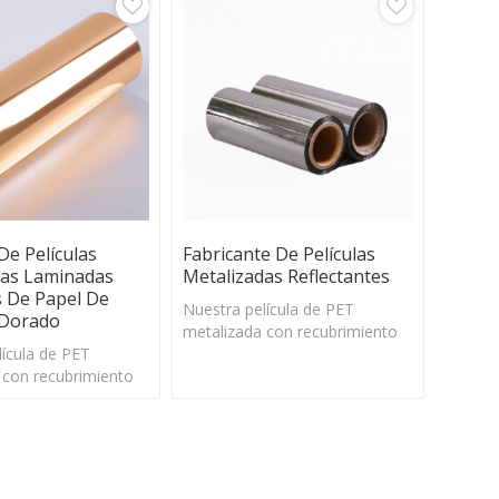
 dimensional en un
go de temperatura.
e Películas
Fabricante De Películas
das Laminadas
Metalizadas Reflectantes
s De Papel De
Nuestra película de PET
 Dorado
metalizada con recubrimiento
lícula de PET
de PE tiene un deslizamiento
 con recubrimiento
excelente y una buena
e un deslizamiento
estabilidad dimensional en un
y una buena
amplio rango de temperatura.
 dimensional en un
go de temperatura.