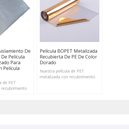
Aislamiento De
Película BOPET Metalizada
 De Película
Recubierta De PE De Color
zado Para
Dorado
 Película
Nuestra película de PET
metalizada con recubrimiento
la de PET
de PE tiene un deslizamiento
 recubrimiento
excelente y una buena
 deslizamiento
estabilidad dimensional en un
a buena
amplio rango de temperatura.
ensional en un
e temperatura.