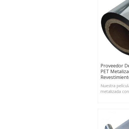
Proveedor De
PET Metaliz
Revestimient
Nuestra pelícu
metalizada con
de PE tiene un
excelente y un
estabilidad dim
amplio rango d