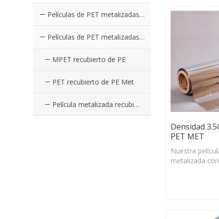
Películas de PET metalizadas coloreadas PE recubierto
Películas de PET metalizadas plateadas recubiertas de PE
MPET recubierto de PE
PET recubierto de PE Met
Película metalizada recubierta de PE
Densidad 3.5
PET MET
Nuestra pelícu
metalizada con
de PE tiene un
excelente y un
estabilidad dim
amplio rango d