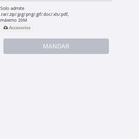
Solo admite
.rar/.zip/.jpg/.png/.gif/.doc/.xls/.pdf,
máximo 20M
Accesorios
MANDAR