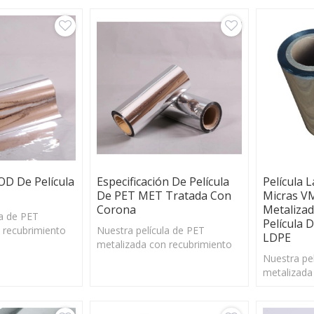
OD De Película
Especificación De Película
Película 
De PET MET Tratada Con
Micras VM
Corona
Metalizad
la de PET
Película 
 recubrimiento
Nuestra película de PET
LDPE
 deslizamiento
metalizada con recubrimiento
a buena
de PE tiene un deslizamiento
Nuestra pe
ensional en un
excelente y una buena
metalizada
e temperatura.
estabilidad dimensional en un
de PE tien
amplio rango de temperatura.
excelente 