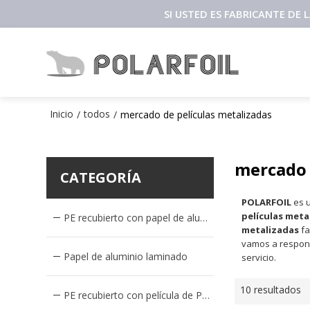
SI USTED ES FABRICANTE DE
Inicio
todos
/
/
mercado de películas metalizadas
mercado 
CATEGORÍA
POLARFOIL
es u
películas meta
PE recubierto con papel de aluminio
metalizadas
fa
vamos a respon
Papel de aluminio laminado
servicio.
10 resultados
PE recubierto con película de PET metalizado