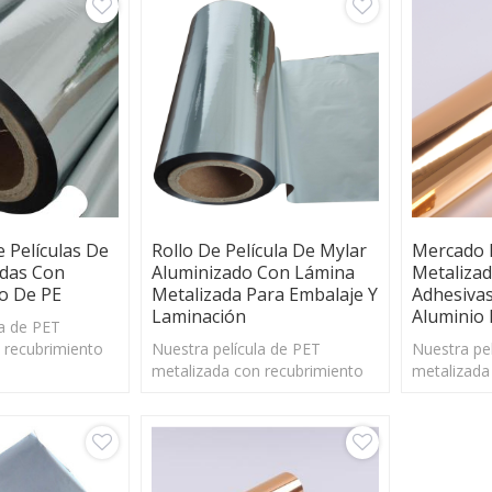
estabilidad
amplio ran
 Películas De
Rollo De Película De Mylar
Mercado D
adas Con
Aluminizado Con Lámina
Metaliza
o De PE
Metalizada Para Embalaje Y
Adhesiva
Laminación
Aluminio
la de PET
 recubrimiento
Nuestra película de PET
Nuestra pe
 deslizamiento
metalizada con recubrimiento
metalizada
a buena
de PE tiene un deslizamiento
de PE tien
ensional en un
excelente y una buena
excelente 
e temperatura.
estabilidad dimensional en un
estabilidad
amplio rango de temperatura.
amplio ran