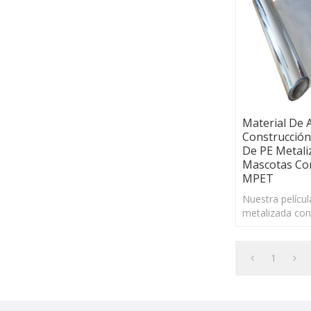
Material De 
Construcción
De PE Metali
Mascotas Con
MPET
Nuestra pelícu
metalizada con
de PE tiene un
excelente y un
estabilidad dim
1
amplio rango d