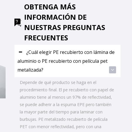
OBTENGA MÁS
INFORMACIÓN DE
NUESTRAS PREGUNTAS
FRECUENTES
¿Cuál elegir PE recubierto con lámina de
aluminio o PE recubierto con película pet
metalizada?
Depende de qué producto se haga en el
procedimiento final. El pe recubierto con papel de
aluminio tiene al menos un 97% de reflectividad,
se puede adherir a la espuma EPE pero también
la mayor parte del tiempo para laminar con
burbujas. PE metalizado recubierto de película
PET con menor reflectividad, pero con una