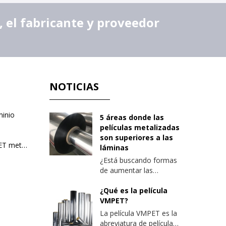
 el fabricante y proveedor
NOTICIAS
minio
5 áreas donde las
películas metalizadas
son superiores a las
PE recubierto con película de PET metalizado
láminas
¿Está buscando formas
de aumentar las
propiedades de barrera
de sus envases? Aquí
¿Qué es la película
hay algunos factores a
VMPET?
considerar al optimizar
La película VMPET es la
las barreras de empaque
abreviatura de película