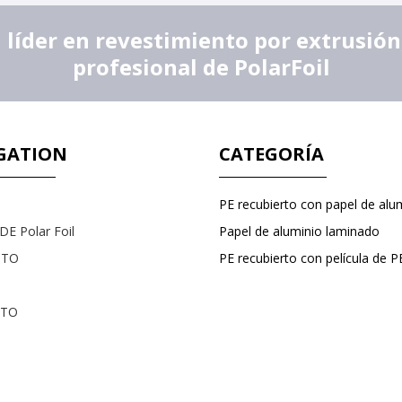
íder en revestimiento por extrusión,
profesional de PolarFoil
GATION
CATEGORÍA
PE recubierto con papel de alu
E Polar Foil
Papel de aluminio laminado
CTO
CTO