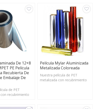
Laminada De 12+8
Película Mylar Aluminizada
PET PE Película
Metalizada Coloreada
a Recubierta De
Nuestra película de PET
De Embalaje De
metalizada con recubrimiento
de PE tiene un deslizamiento
lícula de PET
excelente y una buena
 con recubrimiento
estabilidad dimensional en un
e un deslizamiento
amplio rango de temperatura.
y una buena