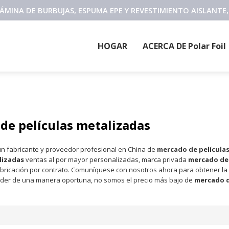
 LÁMINA DE BURBUJAS, ESPUMA EPE Y REVESTIMIENTO AISLANT
HOGAR
ACERCA DE Polar Foil
de películas metalizadas
n fabricante y proveedor profesional en China de
mercado de película
lizadas
ventas al por mayor personalizadas, marca privada
mercado de 
bricación por contrato. Comuníquese con nosotros ahora para obtener la
der de una manera oportuna, no somos el precio más bajo de
mercado d