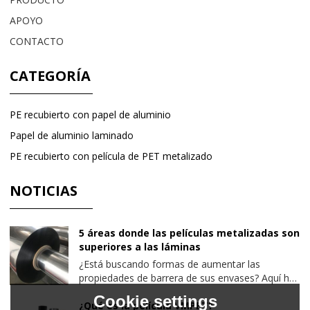
APOYO
CONTACTO
CATEGORÍA
PE recubierto con papel de aluminio
Papel de aluminio laminado
PE recubierto con película de PET metalizado
NOTICIAS
5 áreas donde las películas metalizadas son
superiores a las láminas
¿Está buscando formas de aumentar las
propiedades de barrera de sus envases? Aquí hay
algunos factores a considerar al optimizar las
Cookie settings
barreras de empaque y aumentar la eficiencia de
¿Qué es la película VMPET?