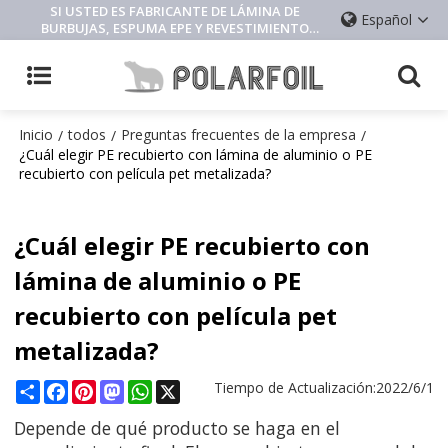
SI USTED ES FABRICANTE DE LÁMINA DE
Español
BURBUJAS, ESPUMA EPE Y REVESTIMIENTO
AISLANTE, CONTÁCTENOS
Inicio
todos
Preguntas frecuentes de la empresa
/
/
/
¿Cuál elegir PE recubierto con lámina de aluminio o PE
recubierto con película pet metalizada?
¿Cuál elegir PE recubierto con
lámina de aluminio o PE
recubierto con película pet
metalizada?
Share
Facebook
Pinterest
Mastodon
WhatsApp
X
Tiempo de Actualización:
2022/6/1
Depende de qué producto se haga en el