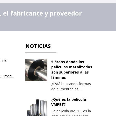
 el fabricante y proveedor
NOTICIAS
minio
5 áreas donde las
películas metalizadas
son superiores a las
PE recubierto con película de PET metalizado
láminas
¿Está buscando formas
de aumentar las
propiedades de barrera
de sus envases? Aquí
¿Qué es la película
hay algunos factores a
VMPET?
considerar al optimizar
La película VMPET es la
las barreras de empaque