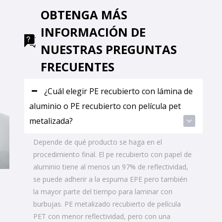
OBTENGA MÁS
INFORMACIÓN DE
NUESTRAS PREGUNTAS
FRECUENTES
¿Cuál elegir PE recubierto con lámina de
aluminio o PE recubierto con película pet
metalizada?
Depende de qué producto se haga en el
procedimiento final. El pe recubierto con papel de
aluminio tiene al menos un 97% de reflectividad,
se puede adherir a la espuma EPE pero también
la mayor parte del tiempo para laminar con
burbujas. PE metalizado recubierto de película
PET con menor reflectividad, pero con una