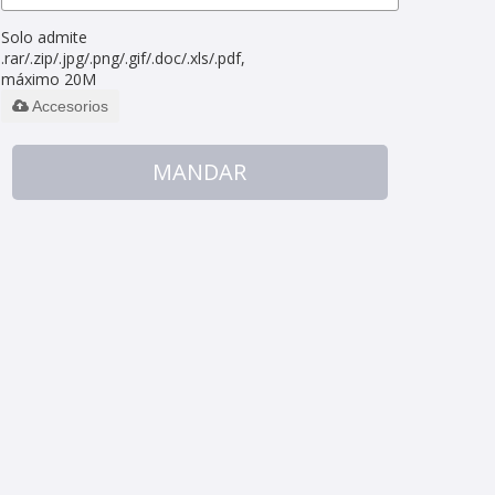
Solo admite
.rar/.zip/.jpg/.png/.gif/.doc/.xls/.pdf,
máximo 20M
Accesorios
MANDAR